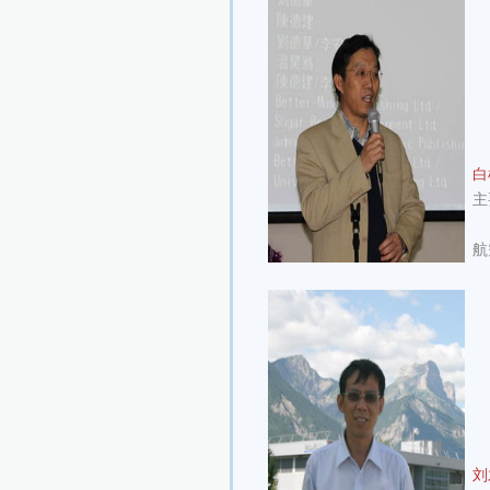
白
主
航
刘