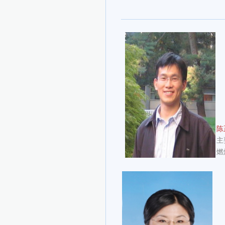
陈
主
燃