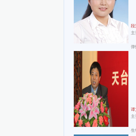
段
主
弹
谭
主
生