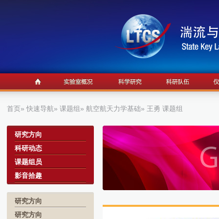
首页
»
快速导航
»
课题组
»
航空航天力学基础
» 王勇 课题组
a
研究方向
科研动态
课题组员
影音拾趣
研究方向
研究方向