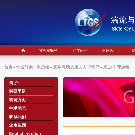
首页
»
快速导航
»
课题组
»
复杂流动及相关力学研究
» 郑玉峰 课题组
a
简 介
科研团队
科研方向
学术动态
联系我们
业余生活
English version