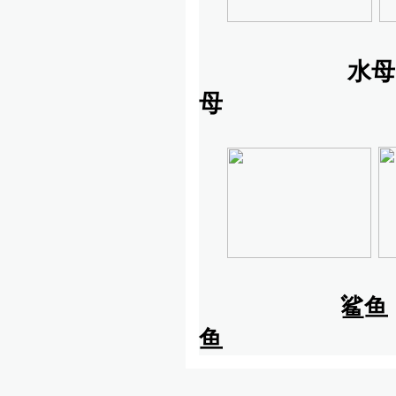
水母
母 
鲨鱼
鱼 