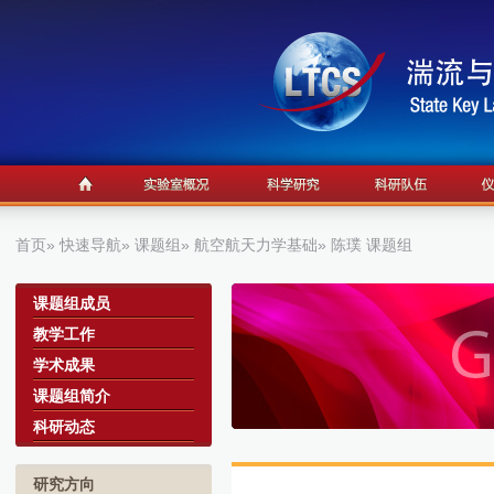
首页
»
快速导航
»
课题组
»
航空航天力学基础
» 陈璞 课题组
a
课题组成员
教学工作
学术成果
课题组简介
科研动态
研究方向