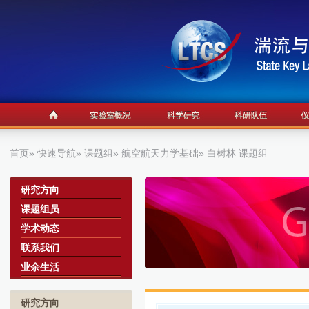
首页
»
快速导航
»
课题组
»
航空航天力学基础
» 白树林 课题组
a
研究方向
课题组员
学术动态
联系我们
业余生活
研究方向