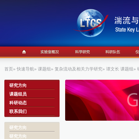
首页
»
快速导航
»
课题组
»
复杂流动及相关力学研究
»
谭文长 课题组
»
a
研究方向
课题组员
科研动态
联系我们
研究方向
研究方向