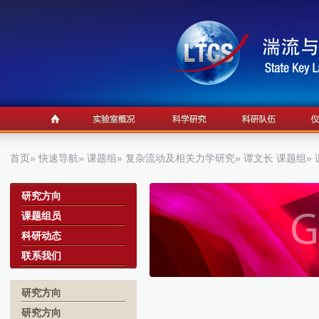
首页
»
快速导航
»
课题组
»
复杂流动及相关力学研究
»
谭文长 课题组
»
a
研究方向
课题组员
科研动态
联系我们
研究方向
研究方向