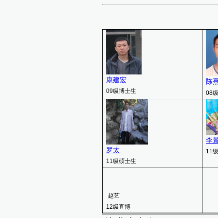
康建宏
陈
09
级博士生
08
李
罗太
11
11
级硕士生
赵艺
12
级直博