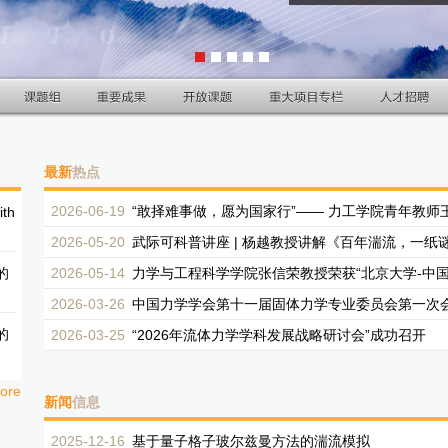
1
2
3
4
5
最新
热点
2026-06-19
“敢择难事做，愿为国家行”—— 力工学院青年教师
ith
2026-05-20
武际可科普讲座 | 杨越教授讲解《百年湍流，一纸
的
2026-05-14
力学与工程科学学院张信荣教授荣获“北京大学-中国
2026-03-26
中国力学学会第十一届固体力学专业委员会第一次会议
的
2026-03-25
“2026年流体力学学科发展战略研讨会”成功召开
ore
新闻
信息
2025-12-16
基于量子格子玻尔兹曼方法的湍流模拟