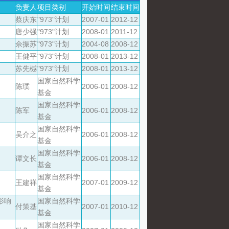
负责人
项目类别
开始时间
结束时间
蔡庆东
"973"计划
2007-01
2012-12
唐少强
"973"计划
2008-01
2011-12
佘振苏
"973"计划
2004-08
2008-12
王健平
"973"计划
2008-01
2013-12
苏先樾
"973"计划
2008-01
2013-12
国家自然科学
陈璞
2006-01
2008-12
基金
国家自然科学
陈军
2006-01
2008-12
基金
国家自然科学
吴介之
2006-01
2008-12
基金
国家自然科学
谭文长
2006-01
2008-12
基金
国家自然科学
王建祥
2007-01
2009-12
基金
影响
国家自然科学
付策基
2007-01
2010-12
基金
国家自然科学