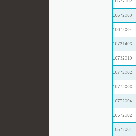
10672002
10672003
10672004
10721403
10732010
10772002
10772003
10772004
10572002
10572001