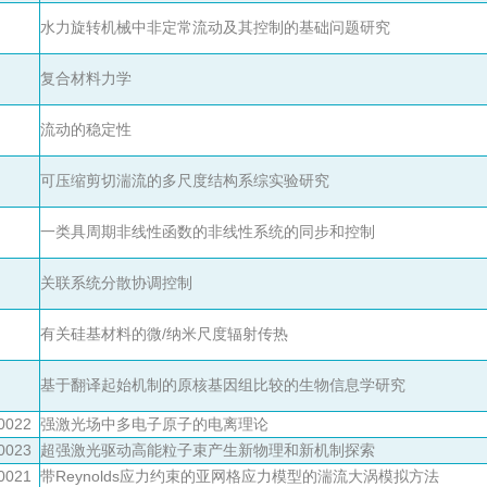
水力旋转机械中非定常流动及其控制的基础问题研究
复合材料力学
流动的稳定性
可压缩剪切湍流的多尺度结构系综实验研究
一类具周期非线性函数的非线性系统的同步和控制
关联系统分散协调控制
有关硅基材料的微/纳米尺度辐射传热
基于翻译起始机制的原核基因组比较的生物信息学研究
0022
强激光场中多电子原子的电离理论
0023
超强激光驱动高能粒子束产生新物理和新机制探索
0021
带Reynolds应力约束的亚网格应力模型的湍流大涡模拟方法