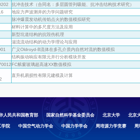
0202
抗冲击技术（合同名：多层圆管列吸能、抗冲击结构技术研究）
16
地应力声波测井的力学问题研究
脉冲爆震发动机传焰点火的数值模拟研究
材料计算中的多尺度方法及应用
新型坑道结构的抗毁伤机理
湍流流动结构的动力学理论与应用
001
广义Oldroyd-B流体在多孔介质内自然对流的数值模拟
结构振动响应有限元并行分析模块开发
0012
FC舷窗玻璃超高速XX数值模拟
直升机易损性有限元建模及计算
2
华人民共和国教育部
国家自然科学基金委员会
北京大学
北京
工学院
中国空气动力学会
中国力学学会
周培源力学竞赛
周