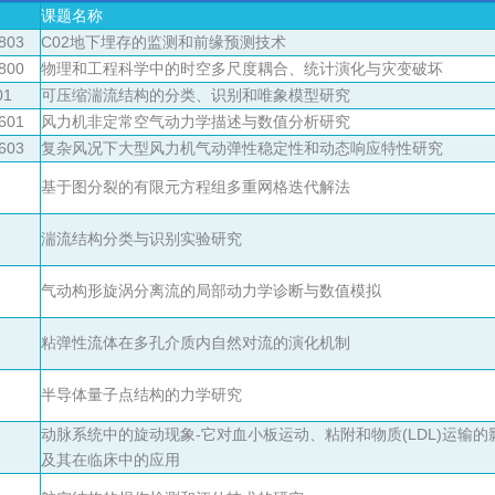
课题名称
803
C02地下埋存的监测和前缘预测技术
800
物理和工程科学中的时空多尺度耦合、统计演化与灾变破坏
01
可压缩湍流结构的分类、识别和唯象模型研究
601
风力机非定常空气动力学描述与数值分析研究
603
复杂风况下大型风力机气动弹性稳定性和动态响应特性研究
基于图分裂的有限元方程组多重网格迭代解法
湍流结构分类与识别实验研究
气动构形旋涡分离流的局部动力学诊断与数值模拟
粘弹性流体在多孔介质内自然对流的演化机制
半导体量子点结构的力学研究
动脉系统中的旋动现象-它对血小板运动、粘附和物质(LDL)运输的
及其在临床中的应用