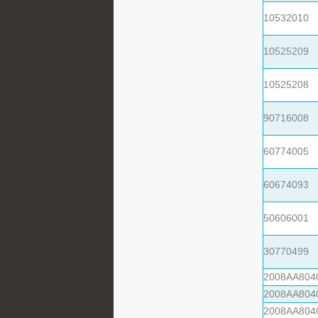
10532010
10525209
10525208
90716008
60774005
60674093
50606001
30770499
2008AA804
2008AA804
2008AA804