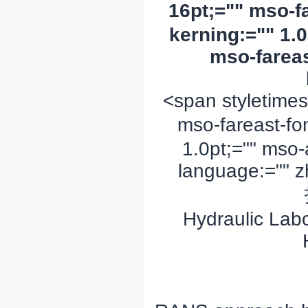
16pt;="" mso-f
kerning:="" 1.
mso-fareas
<span styletimes
mso-fareast-fo
1.0pt;="" mso-
language:="" z
Hydraulic Labo