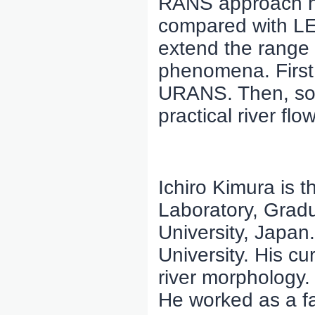
RANS approach has
compared with L
extend the range 
phenomena. First 
URANS. Then, so
practical river fl
Ichiro Kimura is t
Laboratory, Grad
University, Japan
University. His c
river morphology.
He worked as a f