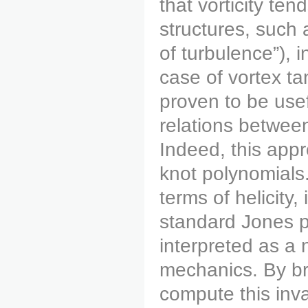
that vorticity te
structures, such 
of turbulence”), 
case of vortex t
proven to be usef
relations between
Indeed, this app
knot polynomials.
terms of helicity,
standard Jones p
interpreted as a n
mechanics. By br
compute this inva