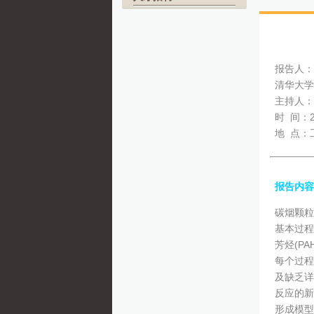
报告人：
清华大学
主持人：
时 间：2
地 点：
报告内容
碳烟颗粒
基本过程
芳烃(P
每个过程
及缺乏详
反应的新
形成模型