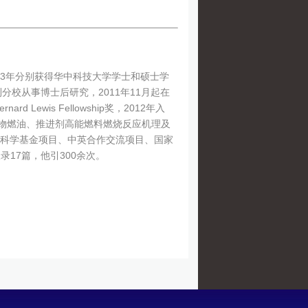
03年分别获得华中科技大学学士和硕士学
利分校从事博士后研究，2011年11月起在
ewis Fellowship奖，2012年入
生物燃油、推进剂高能燃料燃烧反应机理及
科学基金项目、中英合作交流项目、国家
录17篇，他引300余次。