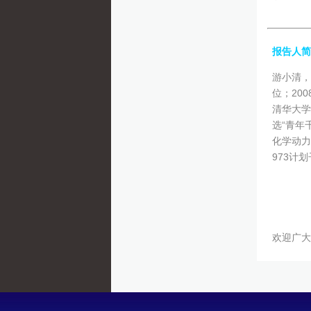
报告人简
游小清，
位；20
清华大学燃
选“青年
化学动力
973计
欢迎广大