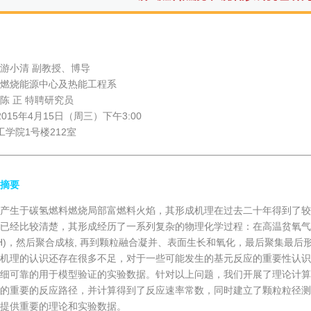
游小清 副教授、博导
燃烧能源中心及热能工程系
陈 正 特聘研究员
015年4月15日（周三）下午3:00
工学院1号楼212室
摘要
产生于碳氢燃料燃烧局部富燃料火焰，其形成机理在过去二十年得到了较
已经比较清楚，其形成经历了一系列复杂的物理化学过程：在高温贫氧气
AH)，然后聚合成核, 再到颗粒融合凝并、表面生长和氧化，最后聚集最
机理的认识还存在很多不足，对于一些可能发生的基元反应的重要性认识
细可靠的用于模型验证的实验数据。针对以上问题，我们开展了理论计算
的重要的反应路径，并计算得到了反应速率常数，同时建立了颗粒粒径测
提供重要的理论和实验数据。