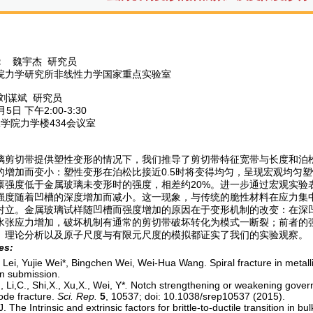
：
魏宇杰 研究员
院力学研究所非线性力学国家重点实验室
 刘谋斌 研究员
5日 下午2:00-3:30
学院力学楼434会议室
璃剪切带提供塑性变形的情况下，我们推导了剪切带特征宽带与长度和泊
的增加而变小：塑性变形在泊松比接近0.5时将变得均匀，呈现宏观均匀
禀强度低于金属玻璃未变形时的强度，相差约20%。进一步通过宏观实验
强度随着凹槽的深度增加而减小。这一现象，与传统的脆性材料在应力集
对立。金属玻璃试样随凹槽而强度增加的原因在于变形机制的改变：在深
水张应力增加，破坏机制有通常的剪切带破坏转化为模式一断裂；前者的
。理论分析以及原子尺度与有限元尺度的模拟都证实了我们的实验观察。
es:
 Lei,
Yujie Wei*, Bingchen Wei, Wei-Hua Wang. Spiral fracture in metallic
 in submission.
, Li,C., Shi,X., Xu,X., Wei, Y*
.
Notch strengthening or weakening governed
de fracture.
Sci. Rep.
5
, 10537; doi: 10.1038/srep10537 (2015).
 The Intrinsic and extrinsic factors for brittle-to-ductile transition in bu