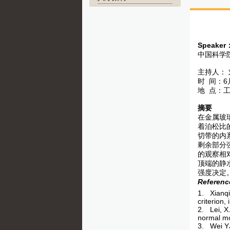
Speaker
中国科学
主持人：
时 间：6月
地 点：工
摘要
在金属玻
着泊松比
切带的内
剩余部分
的观察相
顶端的静
强度决定
Referenc
1. Xianqi
criterion,
2. Lei, X.
normal mo
3. Wei YJ.