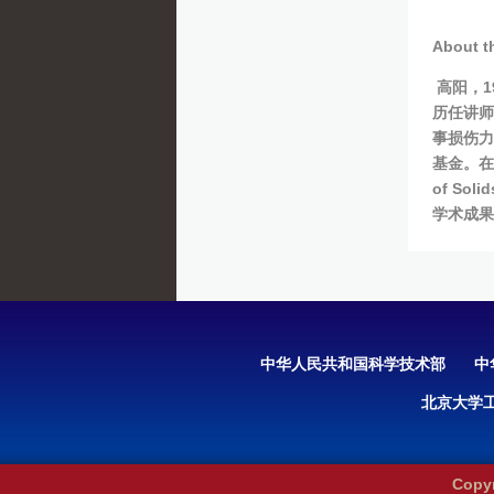
About t
高阳，1
历任讲师
事损伤力
基金。在
of Solid
学术成果
中华人民共和国科学技术部
中
北京大学
Cop