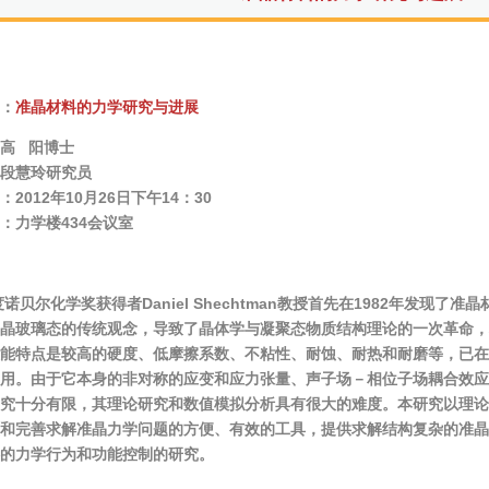
：
准晶材料的力学研究与进展
高 阳博士
段慧玲研究员
2012年10月26日下午14：30
：力学楼434会议室
年度诺贝尔化学奖获得者Daniel Shechtman教授首先在1982年发现
晶玻璃态的传统观念，导致了晶体学与凝聚态物质结构理论的一次革命，
能特点是较高的硬度、低摩擦系数、不粘性、耐蚀、耐热和耐磨等，已在
用。由于它本身的非对称的应变和应力张量、声子场－相位子场耦合效应
究十分有限，其理论研究和数值模拟分析具有很大的难度。本研究以理论
和完善求解准晶力学问题的方便、有效的工具，提供求解结构复杂的准晶
的力学行为和功能控制的研究。