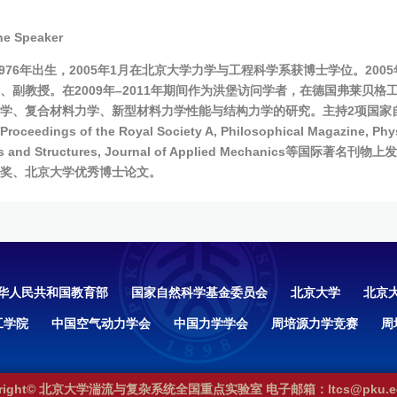
he Speaker
976年出生，2005年1月在北京大学力学与工程科学系获博士学位。20
、副教授。在2009年–2011年期间作为洪堡访问学者，在德国弗莱贝
学、复合材料力学、新型材料力学性能与结构力学的研究。主持2项国家
Proceedings of the Royal Society A
, Philosophical Magazine, Phys
s and Structures,
Journal of Applied Mechanics
等国际著名刊物上发
奖、北京大学优秀博士论文。
华人民共和国教育部
国家自然科学基金委员会
北京大学
北京
工学院
中国空气动力学会
中国力学学会
周培源力学竞赛
周
yright© 北京大学湍流与复杂系统全国重点实验室 电子邮箱：ltcs@pku.ed