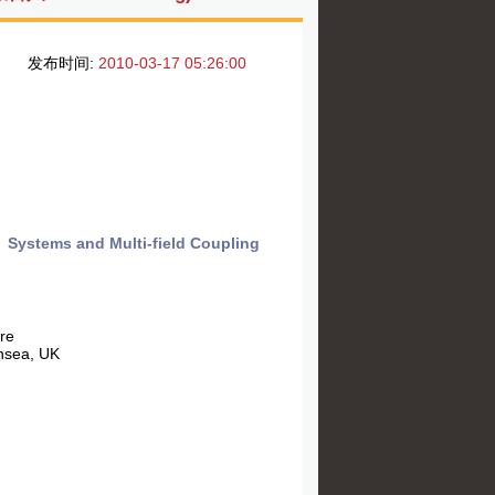
发布时间:
2010-03-17 05:26:00
s Systems and Multi-field Coupling
re
nsea, UK