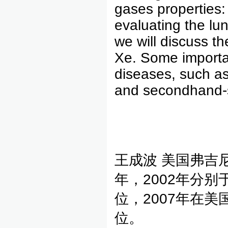
gases properties: 
evaluating the lun
we will discuss t
Xe. Some important
diseases, such as
and secondhand-s
王成波 美国弗吉
年，2002年分
位，2007年在
位。