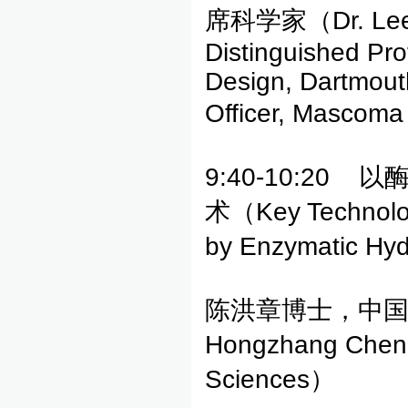
席科学家（Dr. Lee R
Distinguished Pro
Design, Dartmouth
Officer, Mascoma
9:40-10:2
术（Key Technology
by Enzymatic Hyd
陈洪章博士，中国科
Hongzhang Chen 
Sciences）