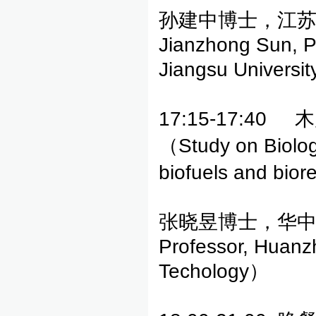
孙建中博士，江苏
Jianzhong Sun, Pr
Jiangsu Universi
17:15-17:
（Study on Biologi
biofuels and bior
张晓昱博士，华中科技大
Professor, Huanz
Techology）