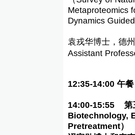
Metaproteomics fo
Dynamics Guide
袁戎华博士，德州农工大
Assistant Profes
12:35-14:00
午餐
14:00-15:55
第
Biotechnology, 
Pretreatment
）