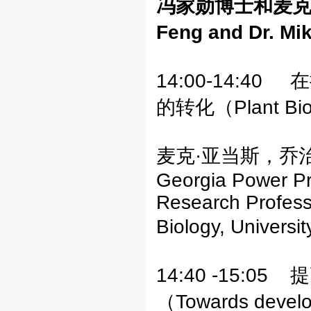
冯家勋
博士和麦
Feng and Dr. M
14:00-14:
的转化（Plant Biom
麦克·亚当斯，乔治亚
Georgia Power Pro
Research Profess
Biology, Universi
14:40 -15
（Towards developi