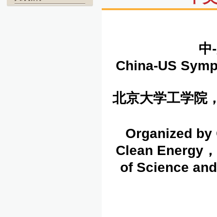
中
-
China-US Symp
北京大学工学院
Organized by C
Clean Energy
，
of Science an