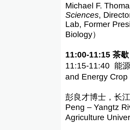
Michael F. Thom
Sciences
, Direct
Lab, Former Presi
Biology）
11:00-11:15
茶歇
11:15-11:40
能源
and Energy Crop
彭良才博士，长江学
Peng – Yangtz Ri
Agriculture Unive