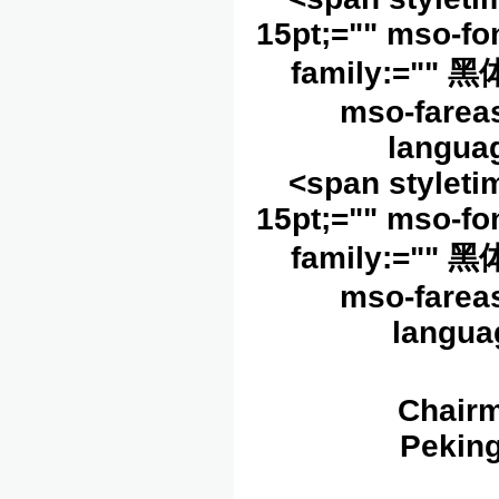
15pt;="" mso-fon
family:="" 黑体
mso-fareas
langua
<span styleti
15pt;="" mso-fon
family:="" 黑体
mso-fareas
langua
Chairm
Peking