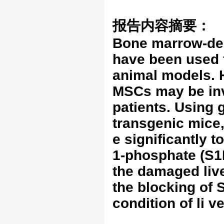
报告内容摘要：
Bone marrow-de
have been used fo
animal models. H
MSCs may be invo
patients. Using 
transgenic mice
e significantly t
1-phosphate (S1P
the damaged live
the blocking of 
condition of li v