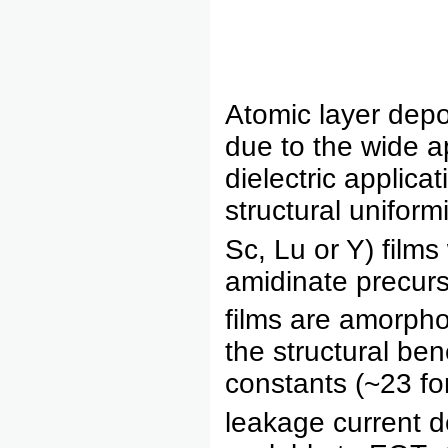
Atomic layer depos
due to the wide ap
dielectric applica
structural uniform
Sc, Lu or Y) film
amidinate precur
films are amorphou
the structural ben
constants (~23 f
leakage current d