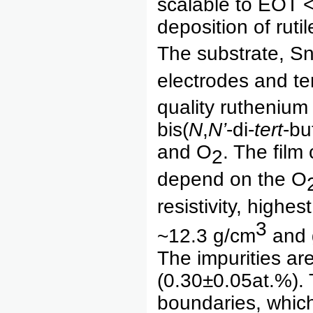
scalable to EOT 
deposition of ruti
The substrate, S
electrodes and tem
quality ruthenium
bis(
N
,
N’
-di-
tert
-bu
and O
. The film 
2
depend on the O
resistivity, highe
3
~12.3 g/cm
and g
The impurities ar
(0.30±0.05at.%). 
boundaries, which