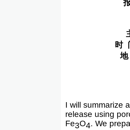
报
时 
地
I will summarize 
release using por
Fe
O
. We prepa
3
4