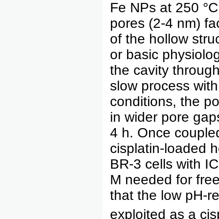
Fe NPs at 250 °C 
pores (2-4 nm) faci
of the hollow stru
or basic physiolog
the cavity throug
slow process with
conditions, the po
in wider pore gaps
4 h. Once coupled
cisplatin-loaded 
BR-3 cells with I
M needed for free
that the low pH-
exploited as a cisp