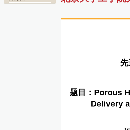
先
题目：
Porous H
Delivery a