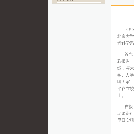
4月
北京大学
程科学
首先，
彩报告，
线，与大
学、力学
嘱大家，
平存在较
上。
在接下来
老师进行
早日实现