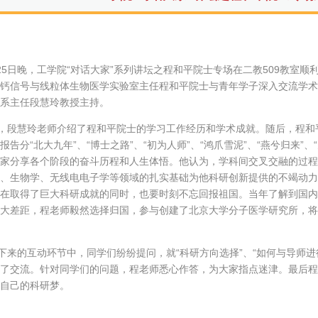
25日晚，工学院“对话大家”系列讲坛之程和平院士专场在二教509教室
钙信号与线粒体生物医学实验室主任程和平院士与青年学子深入交流学术
系系主任段慧玲教授主持。
段慧玲老师介绍了程和平院士的学习工作经历和学术成就。随后，程和
报告分“北大九年”、“博士之路”、“初为人师”、“鸿爪雪泥”、“燕兮归来”
家分享各个阶段的奋斗历程和人生体悟。他认为，学科间交叉交融的过程
、生物学、无线电电子学等领域的扎实基础为他科研创新提供的不竭动力
在取得了巨大科研成就的同时，也要时刻不忘回报祖国。当年了解到国内
大差距，程老师毅然选择归国，参与创建了北京大学分子医学研究所，将
的互动环节中，同学们纷纷提问，就“科研方向选择”、“如何与导师进行
了交流。针对同学们的问题，程老师悉心作答，为大家指点迷津。最后程
自己的科研梦。