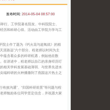
发布时间:
2014-05-04 08:57:00
顺利举行。工学院著名院友、中科院院士、
经历和科研心得。活动由工学院力学与工
平院士作了题为《钙火花与超氧炫》的精
、“天涯路远”六个部分。程老师以时间为主
中蕴含着众多的科研机遇，例如他在数
。在讲述中，程老师以自己的亲身经历叮
的相关学科发展基础薄弱、与世界先进水
尖端科研的火种播撒到了燕园这片热土之
有效沟通”、“归国科研前景”等问题与程
老师勉励各位同学坚定信念，并祝愿大家