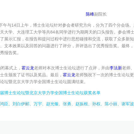
陈峰
副院长
日下午与14日上午，博士生论坛针对参会者研究方向，分为了四个分会场
天大学、大连理工大学等共84名同学进行为期两天的口头报告。参会博
了展示汇报，在报告和提问过程中进行思想碰撞和交流，获取了众多新知
、文本效果以及回答的问题进行了评分，并评选出了优秀报告奖。最终，
秀报告奖。
的闭幕式上，
霍云龙
老师对本次博士生论坛进行了点评，并由
李法新
老师
士生颁发了证书以及奖品。最后，
霍云龙
老师预祝下一次的博士生论坛更
论坛暨北京大学力学全国博士生论坛圆满结束。
届博士生论坛暨北京大学力学全国博士生论坛获奖名单
鸿臣、刘白伊郦、万宇、赵光银、张勇、赵振根、孙权、陈小丽、谢军波