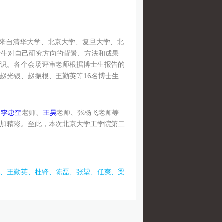
。来自清华大学、北京大学、复旦大学、北
士生对自己研究方向的背景、方法和成果
识。各个会场评审老师根据博士生报告的
赵光银、赵振根、王勤英等16名博士生
、
李忠奎
老师、
王昊
老师、张杨飞老师等
加精彩。至此，本次北京大学工学院第二
、王勤英、杜锋、陈磊、张堃、任爽、梁