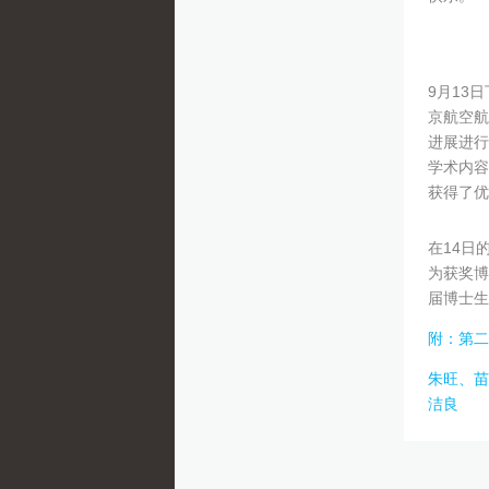
9月13
京航空航
进展进行
学术内容
获得了优
在14日
为获奖博
届博士生
附：第二
朱旺、苗
洁良