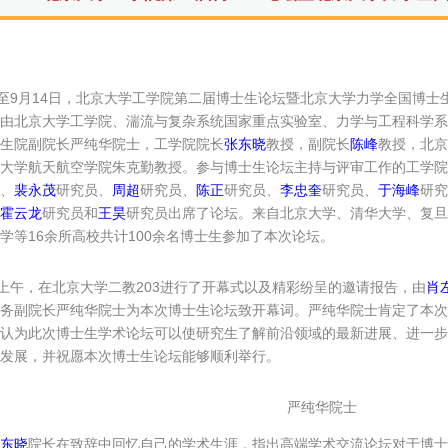
日至9月14日，北京大学工学院第二届博士生论坛暨北京大学力学全国博
由北京大学工学院、湍流与复杂系统国家重点实验室、力学与工程科学系
生院副院长严纯华院士，工学院院长
张东晓
教授，副院长
陈峰
教授，北京
大学航天航空学院朱克勤教授。参与博士生论坛主持与评审工作的工学院
、
裴永茂
研究员、
周超
研究员、
陈正
研究员、
李忠奎
研究员、
于海峰
研究
霍云龙
研究员和
王昊
研究员出席了论坛。来自北京大学、清华大学、复旦
学等16余所高校共计100余名博士生参加了本次论坛。
日上午，在北京大学二教203进行了开幕式以及精彩纷呈的邀请报告，由
肖
务副院长严纯华院士为本次博士生论坛致开幕词。严纯华院士肯定了本次
认为此次博士生学术论坛可以使研究生了解前沿领域的最新进展、进一步
发展，并祝愿本次博士生论坛能够顺利举行。
严纯华院士
东晓
院长在致辞中回忆自己的学术生涯，指出高端学术交流论坛对于博士