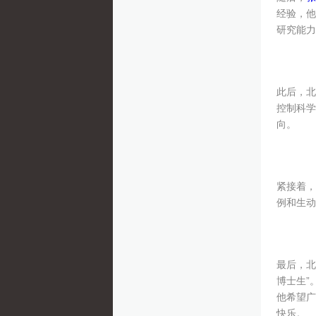
经验，他
研究能力
此后，北
控制科学
向。
紧接着，
例和生动
最后，北
博士生”
他希望广
快乐。