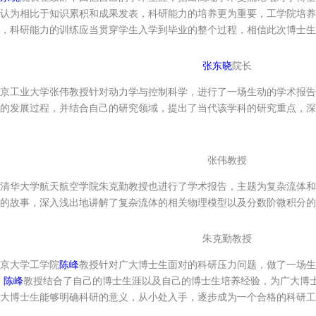
认为相比于知识累积和成果发表，科研能力的培养更为重要，工学院培养
，科研能力的训练应当贯穿学生入学到毕业的整个过程，相信此次博士生
张东晓
院长
京工业大学张伟教授针对动力学与控制科学，进行了一场生动的学术报告
的发展过程，并结合自己的研究领域，提出了当代该学科的研究重点，深
张伟教授
清华大学航天航空学院朱克勤教授也进行了学术报告，主题为复杂流体和
的故事，深入浅出地讲解了复杂流体的相关物理模型以及分数阶微积分的
朱克勤教授
京大学工学院
陈峰
教授针对广大博士生面对的科研压力问题，做了一场生
。
陈峰
教授结合了自己的博士生涯以及自己的博士生培养经验，为广大博
大博士生能够明确科研的意义，从小处入手，逐步成为一个合格的科研工