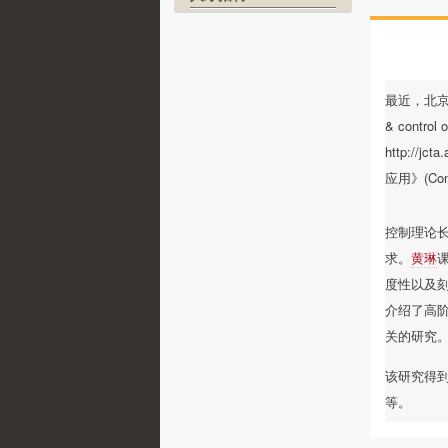
最近，北
& control o
http://j
应用》(Con
控制理论
求。
黄琳
度性以及刻
介绍了高阶
关的研究
该研究得
等。