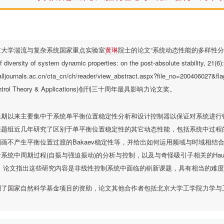
京大学湍流与复杂系统国家重点实验室
黄琳
院士的论文“系统动态性能的多样性分析
f diversity of system dynamic properties: on the post-absolute stability, 21(6)
cta.alljournals.ac.cn/cta_cn/ch/reader/view_abstract.aspx?file_n
trol Theory & Applications)创刊三十周年最具影响力论文奖。
长期以来主要集中于系统单平衡位置稳定性分析和设计控制器以保证对系统进行
课题组近几年研究了区别于单平衡位置稳定性的其它动态性能，包括系统中过程的有界性
画不产生平衡位置过渡的Bakaev稳定性等，并给出如何运用频域与时域相结
系统中周期过程(自振与强迫振动)的分析与控制，以及与奇怪吸引子相关的Hausdo
。 论文指出这些研究内容是非线性控制系统中面临的崭新课题，具有相当的难
到了国家自然科学基金项目的资助，论文其他合作者包括北京大学工学院力学与