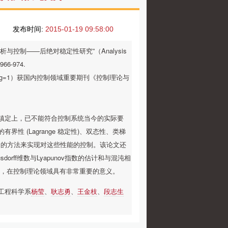
发布时间:
2015-01-19 09:58:00
与控制——后绝对稳定性研究”（Analysis
:966-974.
o=200406027&flag=1）获国内控制领域重要期刊《控制理论与
镇定上，已不能符合控制系统当今的实际要
 (Lagrange 稳定性)、双态性、类梯
合的方法来实现对这些性能的控制。该论文还
rff维数与Lyapunov指数的估计和与混沌相
度，在控制理论领域具有非常重要的意义。
工程科学系
杨莹
、
耿志勇
、
王金枝
、
段志生