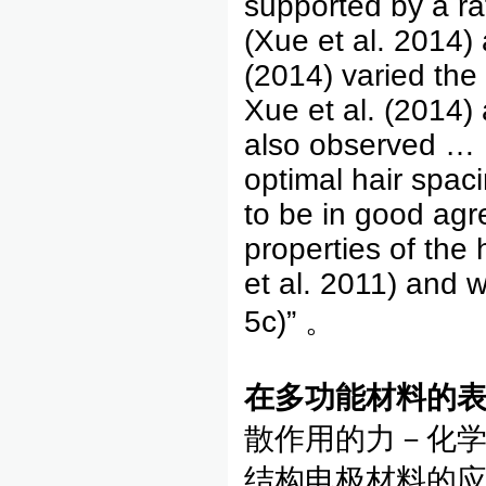
supported by a raf
(Xue et al. 2014) 
(2014) varied the
Xue et al. (2014)
also observed … M
optimal hair spac
to be in good agr
properties of the 
et al. 2011) and w
5c)” 。
在多功能材料的
散作用的力－化
结构电极材料的